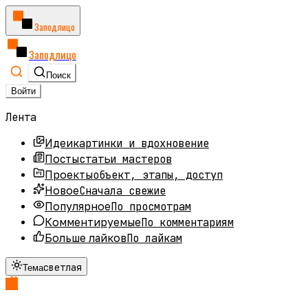
Заподлицо
Заподлицо
Поиск
Войти
Лента
картинки и вдохновение
Идеи
статьи мастеров
Посты
объект, этапы, доступ
Проекты
Сначала свежие
Новое
По просмотрам
Популярное
По комментариям
Комментируемые
По лайкам
Больше лайков
светлая
Тема