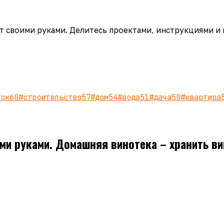
аёт своими руками. Делитесь проектами, инструкциями и
ток
60
#
строительство
57
#
дом
54
#
вода
51
#
дача
50
#
квартира
ми руками. Домашняя винотека – хранить в