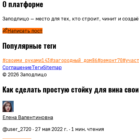
О платформе
Заподлицо — место для тех, кто строит, чинит и созд
Написать пост
Популярные теги
#
своими руками
143
#
загородный дом
86
#
ремонт
70
#
учас
Соглашение
Теги
Sitemap
© 2026 Заподлицо
Как сделать простую стойку для вина свои
Елена Валентиновна
@
user_2720
·
27 мая 2022 г.
·
1
мин. чтения