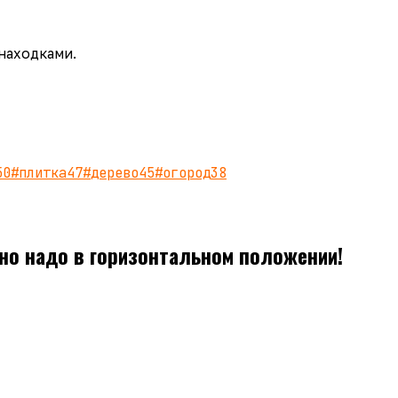
 находками.
50
#
плитка
47
#
дерево
45
#
огород
38
ино надо в горизонтальном положении!