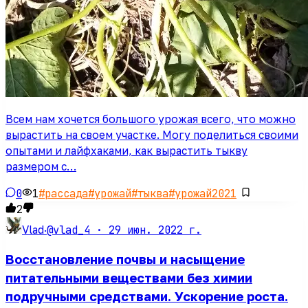
Всем нам хочется большого урожая всего, что можно
вырастить на своем участке. Могу поделиться своими
опытами и лайфхаками, как вырастить тыкву
размером с…
0
1
#
рассада
#
урожай
#
тыква
#
урожай2021
2
@vlad_4 ·
29 июн. 2022 г.
Vlad
·
Восстановление почвы и насыщение
питательными веществами без химии
подручными средствами. Ускорение роста.