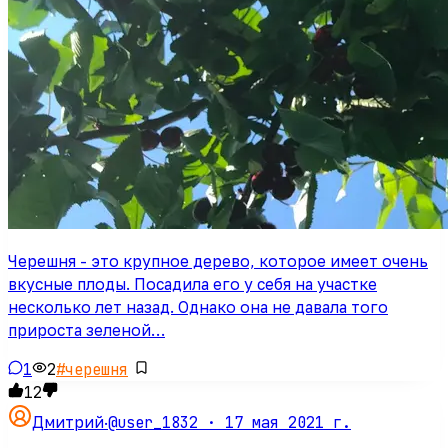
Черешня - это крупное дерево, которое имеет очень
вкусные плоды. Посадила его у себя на участке
несколько лет назад. Однако она не давала того
прироста зеленой…
1
2
#
черешня
12
@user_1832 ·
17 мая 2021 г.
Дмитрий
·