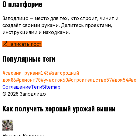
О платформе
Заподлицо — место для тех, кто строит, чинит и
создаёт своими руками. Делитесь проектами,
инструкциями и находками.
Написать пост
Популярные теги
#
своими руками
143
#
загородный
дом
86
#
ремонт
70
#
участок
60
#
строительство
57
#
дом
54
#
в
Соглашение
Теги
Sitemap
© 2026 Заподлицо
Как получить хороший урожай вишни
Наталья Кадцына