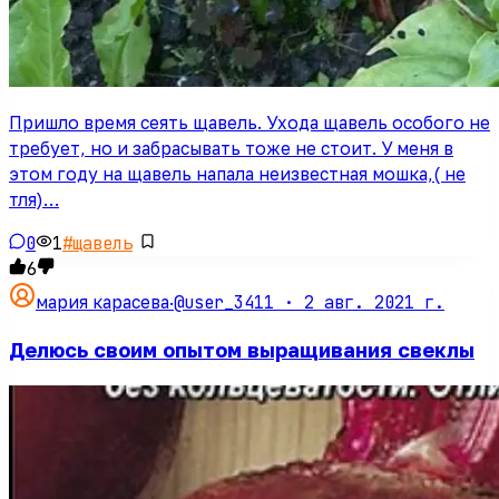
Пришло время сеять щавель. Ухода щавель особого не
требует, но и забрасывать тоже не стоит. У меня в
этом году на щавель напала неизвестная мошка,( не
тля)…
0
1
#
щавель
6
@user_3411 ·
2 авг. 2021 г.
мария карасева
·
Делюсь своим опытом выращивания свеклы