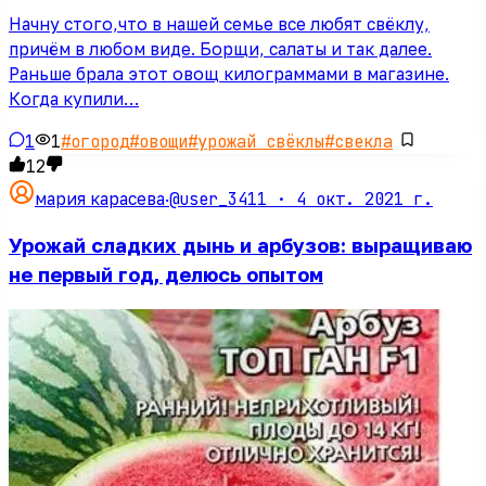
Начну стого,что в нашей семье все любят свёклу,
причём в любом виде. Борщи, салаты и так далее.
Раньше брала этот овощ килограммами в магазине.
Когда купили…
1
1
#
огород
#
овощи
#
урожай свёклы
#
свекла
12
@user_3411 ·
4 окт. 2021 г.
мария карасева
·
Урожай сладких дынь и арбузов: выращиваю
не первый год, делюсь опытом