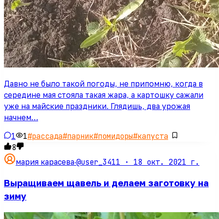
Давно не было такой погоды, не припомню, когда в
середине мая стояла такая жара, а картошку сажали
уже на майские праздники. Глядишь, два урожая
начнем…
1
1
#
рассада
#
парник
#
помидоры
#
капуста
8
@user_3411 ·
18 окт. 2021 г.
мария карасева
·
Выращиваем щавель и делаем заготовку на
зиму