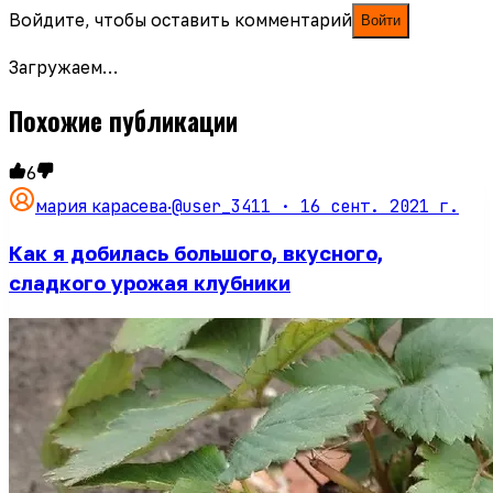
Войдите, чтобы оставить комментарий
Войти
Загружаем…
Похожие публикации
6
@user_3411 ·
16 сент. 2021 г.
мария карасева
·
Как я добилась большого, вкусного,
сладкого урожая клубники