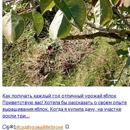
Как получать каждый год отличный урожай яблок
Приветствую вас! Хотела бы рассказать о своём опыте
выращивания яблок. Когда я купила дачу, на участке
росли три…
6
1
#
сад
#
урожай
#
яблоня