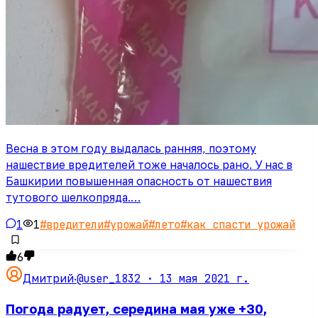
Весна в этом году выдалась ранняя, поэтому
нашествие вредителей тоже началось рано. У нас в
Башкирии повышенная опасность от нашествия
тутового шелкопряда.…
1
1
#
вредители
#
урожай
#
лето
#
как спасти урожай
6
@user_1832 ·
13 мая 2021 г.
Дмитрий
·
Погода радует, середина мая уже +30,