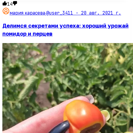
14
@user_3411 ·
20 авг. 2021 г.
мария карасева
·
Делимся секретами успеха: хороший урожай
помидор и перцев