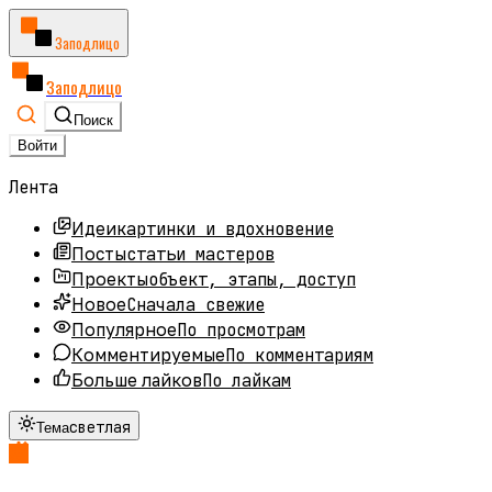
Заподлицо
Заподлицо
Поиск
Войти
Лента
картинки и вдохновение
Идеи
статьи мастеров
Посты
объект, этапы, доступ
Проекты
Сначала свежие
Новое
По просмотрам
Популярное
По комментариям
Комментируемые
По лайкам
Больше лайков
светлая
Тема