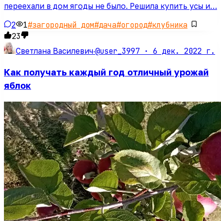
переехали в дом ягоды не было. Решила купить усы и…
2
1
#
загородный дом
#
дача
#
огород
#
клубника
23
@user_3997 ·
6 дек. 2022 г.
Светлана Василевич
·
Как получать каждый год отличный урожай
яблок