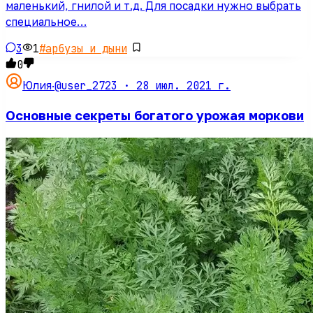
маленький, гнилой и т.д. Для посадки нужно выбрать
специальное…
3
1
#
арбузы и дыни
0
@user_2723 ·
28 июл. 2021 г.
Юлия
·
Основные секреты богатого урожая моркови