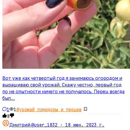
Вот уже как четвертый год я занимаюсь огородом и
выращиваю свой урожай. Скажу честно, первый год
по не опытности ничего не получалось. Перец всегда
был…
1
1
#
урожай помидоры и перцев
8
@user_1832 ·
18 июн. 2023 г.
Дмитрий
·