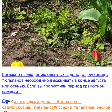
Согласно наблюдению опытных садоводов, луковицы
тюльпанов необходимо высаживать в конце августа
или осенью. Если вы пропустили период грамотной
посадки…
0
1
#
загородный участок
#
тюльпаны в
саду
#
луковицы тюльпанов
#
посадка тюльпанов весной