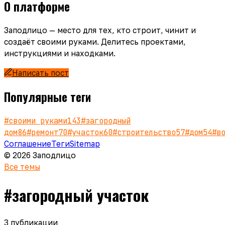
О платформе
Заподлицо — место для тех, кто строит, чинит и
создаёт своими руками. Делитесь проектами,
инструкциями и находками.
Написать пост
Популярные теги
#
своими руками
143
#
загородный
дом
86
#
ремонт
70
#
участок
60
#
строительство
57
#
дом
54
#
в
Соглашение
Теги
Sitemap
© 2026 Заподлицо
Все темы
#
загородный участок
3
публикации