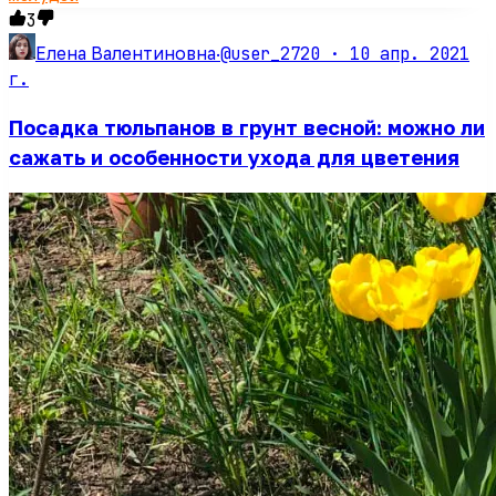
3
@user_2720 ·
10 апр. 2021
Елена Валентиновна
·
г.
Посадка тюльпанов в грунт весной: можно ли
сажать и особенности ухода для цветения