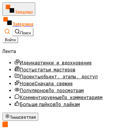
Заподлицо
Заподлицо
Поиск
Войти
Лента
картинки и вдохновение
Идеи
статьи мастеров
Посты
объект, этапы, доступ
Проекты
Сначала свежие
Новое
По просмотрам
Популярное
По комментариям
Комментируемые
По лайкам
Больше лайков
светлая
Тема