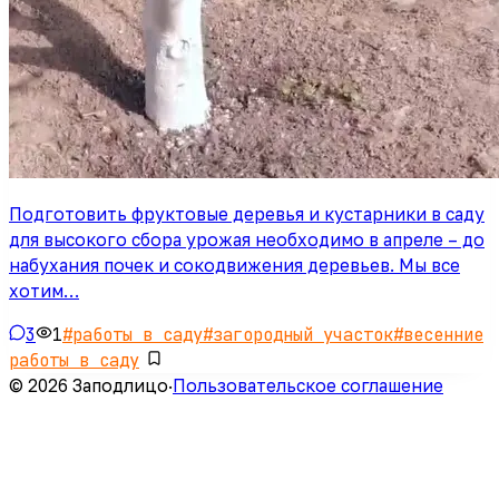
Подготовить фруктовые деревья и кустарники в саду
для высокого сбора урожая необходимо в апреле – до
набухания почек и сокодвижения деревьев. Мы все
хотим…
3
1
#
работы в саду
#
загородный участок
#
весенние
работы в саду
© 2026 Заподлицо
·
Пользовательское соглашение