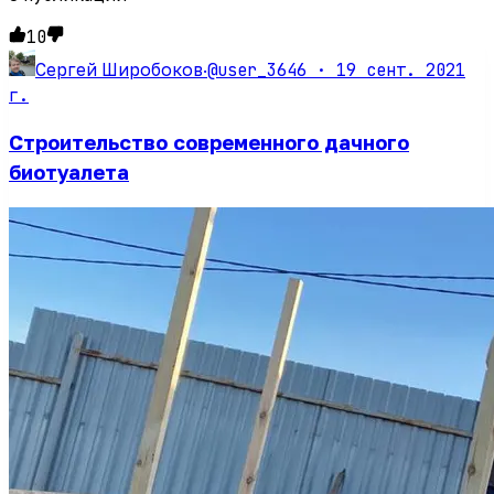
10
@user_3646 ·
19 сент. 2021
Сергей Широбоков
·
г.
Строительство современного дачного
биотуалета