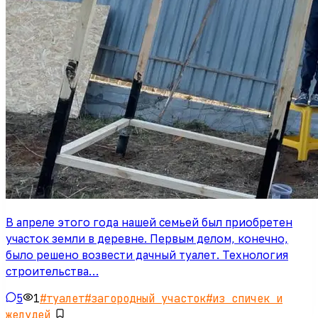
В апреле этого года нашей семьей был приобретен
участок земли в деревне. Первым делом, конечно,
было решено возвести дачный туалет. Технология
строительства…
5
1
#
туалет
#
загородный участок
#
из спичек и
желудей