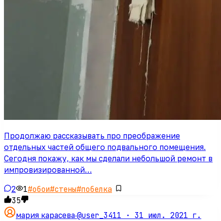
Продолжаю рассказывать про преображение
отдельных частей общего подвального помещения.
Сегодня покажу, как мы сделали небольшой ремонт в
импровизированной…
2
1
#
обои
#
стены
#
побелка
35
@user_3411 ·
31 июл. 2021 г.
мария карасева
·