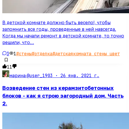
В детской комнате должно быть весело!, чтобы
запомнить все годы, проведенные в ней навсегда.
Когда мы начали ремонт в детской комнате, то точно
решили, что…
3
1
#
стены
#
отделка
#
детскаякомната стены цвет
11
@user_1903 ·
26 янв. 2021 г.
марина
·
Возведение стен из керамзитобетонных
блоков - как я строю загородный дом. Часть
2.