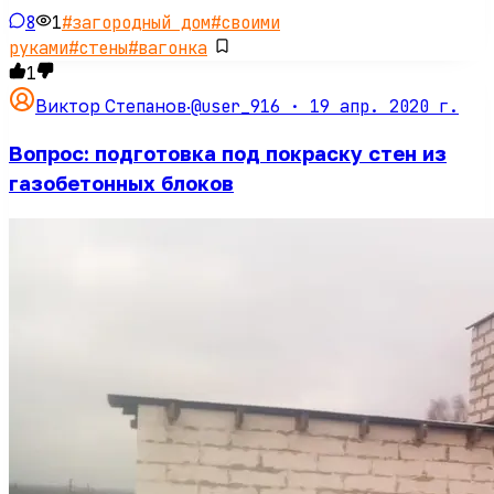
8
1
#
загородный дом
#
своими
руками
#
стены
#
вагонка
1
@user_916 ·
19 апр. 2020 г.
Виктор Степанов
·
Вопрос: подготовка под покраску стен из
газобетонных блоков