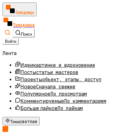
Заподлицо
Заподлицо
Поиск
Войти
Лента
картинки и вдохновение
Идеи
статьи мастеров
Посты
объект, этапы, доступ
Проекты
Сначала свежие
Новое
По просмотрам
Популярное
По комментариям
Комментируемые
По лайкам
Больше лайков
светлая
Тема