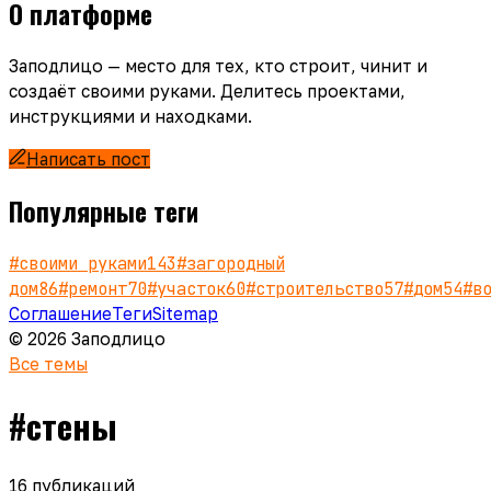
О платформе
Заподлицо — место для тех, кто строит, чинит и
создаёт своими руками. Делитесь проектами,
инструкциями и находками.
Написать пост
Популярные теги
#
своими руками
143
#
загородный
дом
86
#
ремонт
70
#
участок
60
#
строительство
57
#
дом
54
#
в
Соглашение
Теги
Sitemap
© 2026 Заподлицо
Все темы
#
стены
16
публикаций