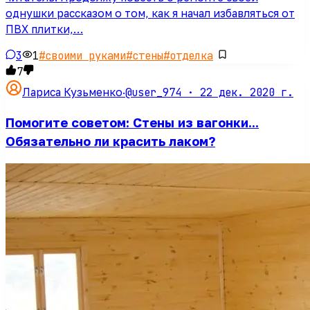
однушки рассказом о том, как я начал избавляться от
ПВХ плитки,…
3
1
#
своими руками
#
стены
#
отделка
7
@user_974 ·
22 дек. 2020 г.
Лариса Кузьменко
·
Помогите советом: Стены из вагонки...
Обязательно ли красить лаком?