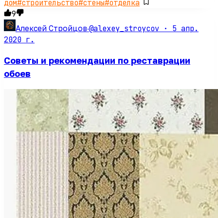
дом
#
строительство
#
стены
#
отделка
9
@alexey_stroycov ·
5 апр.
Алексей Стройцов
·
2020 г.
Советы и рекомендации по реставрации
обоев