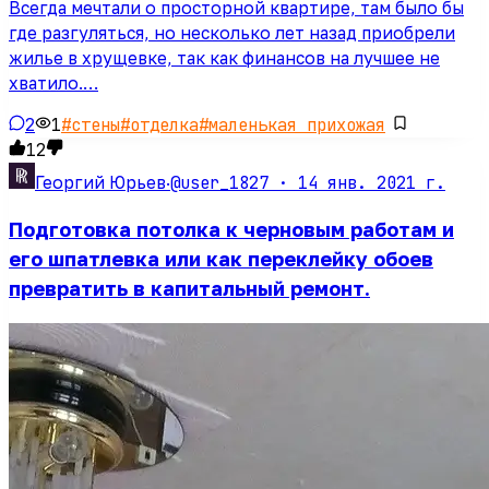
Всегда мечтали о просторной квартире, там было бы
где разгуляться, но несколько лет назад приобрели
жилье в хрущевке, так как финансов на лучшее не
хватило.…
2
1
#
стены
#
отделка
#
маленькая прихожая
12
@user_1827 ·
14 янв. 2021 г.
Георгий Юрьев
·
Подготовка потолка к черновым работам и
его шпатлевка или как переклейку обоев
превратить в капитальный ремонт.