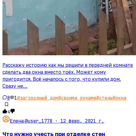
Расскажу историю как мы решили в передней комнате
сделать два окна вместо трёх. Может кому
пригодится. Всё началось с того, что купили дом.
Сразу не…
8
1
#
загородный дом
#
своими руками
#
стены
#
окна
4
@user_1778 ·
12 февр. 2021 г.
Елена
·
Что нужно учесть при отделке стен