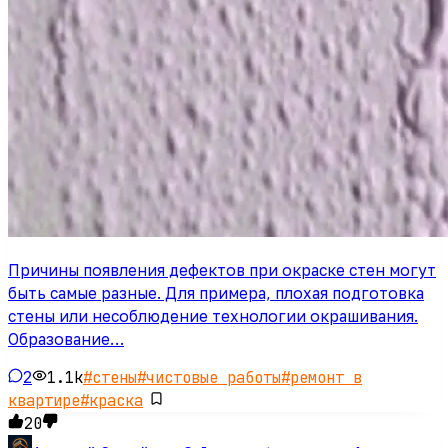
Причины появления дефектов при окраске стен могут
быть самые разные. Для примера, плохая подготовка
стены или несоблюдение технологии окрашивания.
Образование…
2
1.1k
#
стены
#
чистовые работы
#
ремонт в
квартире
#
краска
20