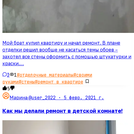
Мой брат купил квартиру и начал ремонт. В плане
отделки решил вообще не касаться темы обоев –
захотел все стены оформить с помощью штукатурки и
краски.…
3
1
#
отделочные материалы
#
своими
руками
#
стены
#
ремонт в квартире
5
@user_2022 ·
5 февр. 2021 г.
Марина
·
Как мы делали ремонт в детской комнате!