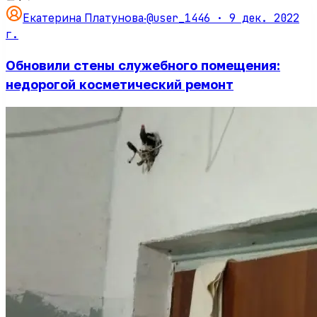
@user_1446 ·
9 дек. 2022
Екатерина Платунова
·
г.
Обновили стены служебного помещения:
недорогой косметический ремонт