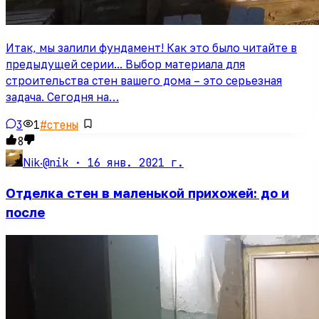
Итак, мы залили фундамент! Как это было читайте в
предыдущей серии... Выбор материала для
строительства стен вашего дома – это серьезная
задача. Сегодня на…
3
1
#
стены
8
@nik ·
16 янв. 2021 г.
Nik
·
Отделка стен в маленькой прихожей: до и
после