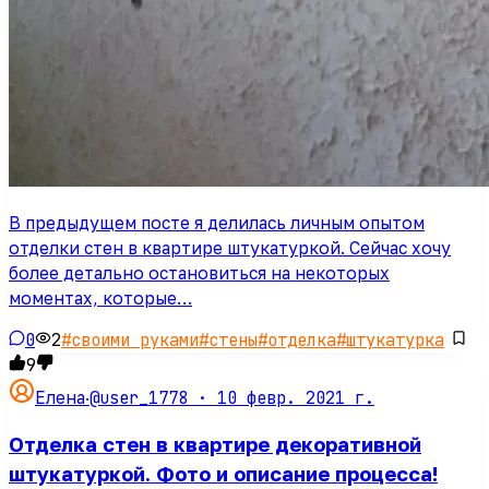
В предыдущем посте я делилась личным опытом
отделки стен в квартире штукатуркой. Сейчас хочу
более детально остановиться на некоторых
моментах, которые…
0
2
#
своими руками
#
стены
#
отделка
#
штукатурка
9
@user_1778 ·
10 февр. 2021 г.
Елена
·
Отделка стен в квартире декоративной
штукатуркой. Фото и описание процесса!