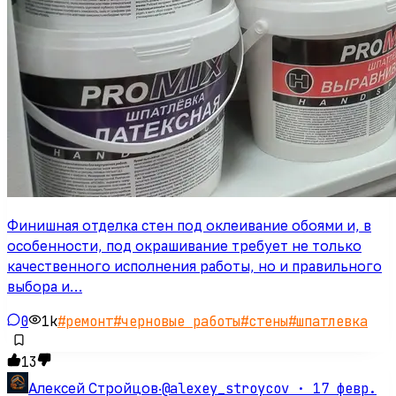
Финишная отделка стен под оклеивание обоями и, в
особенности, под окрашивание требует не только
качественного исполнения работы, но и правильного
выбора и…
0
1k
#
ремонт
#
черновые работы
#
стены
#
шпатлевка
13
@alexey_stroycov ·
17 февр.
Алексей Стройцов
·