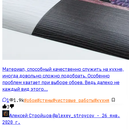
Материал, способный качественно служить на кухне,
иногда довольно сложно подобрать. Особенно
проблем хватает при выборе обоев. Ведь далеко не
каждый вид этого…
1
1.9k
#
обои
#
стены
#
чистовые работы
#
кухня
3
@alexey_stroycov ·
26 янв.
Алексей Стройцов
·
2020 г.