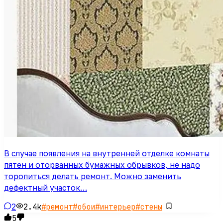
В случае появления на внутренней отделке комнаты
пятен и оторванных бумажных обрывков, не надо
торопиться делать ремонт. Можно заменить
дефектный участок…
2
2.4k
#
ремонт
#
обои
#
интерьер
#
стены
5