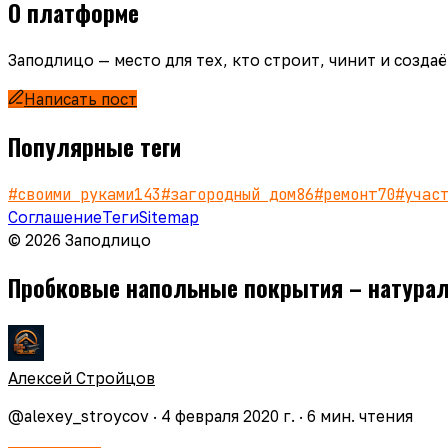
О платформе
Заподлицо — место для тех, кто строит, чинит и созд
Написать пост
Популярные теги
#
своими руками
143
#
загородный дом
86
#
ремонт
70
#
учас
Соглашение
Теги
Sitemap
© 2026 Заподлицо
Пробковые напольные покрытия – натура
Алексей Стройцов
@
alexey_stroycov
·
4 февраля 2020 г.
·
6
мин. чтения