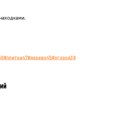
 находками.
50
#
плитка
47
#
дерево
45
#
огород
38
ий