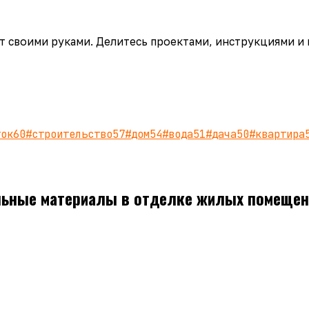
аёт своими руками. Делитесь проектами, инструкциями и
ток
60
#
строительство
57
#
дом
54
#
вода
51
#
дача
50
#
квартира
льные материалы в отделке жилых помещен