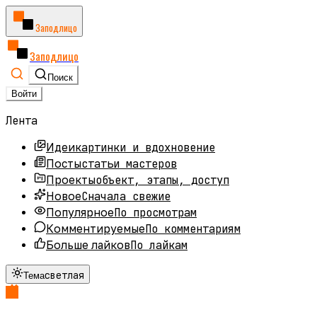
Заподлицо
Заподлицо
Поиск
Войти
Лента
картинки и вдохновение
Идеи
статьи мастеров
Посты
объект, этапы, доступ
Проекты
Сначала свежие
Новое
По просмотрам
Популярное
По комментариям
Комментируемые
По лайкам
Больше лайков
светлая
Тема