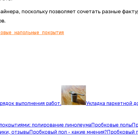
айнера, поскольку позволяет сочетать разные факту
ов.
ковые напольные покрытия
орядок выполнения работ.
Укладка паркетной д
 покрытиями: полирование линолеума
Пробковые полы
Пр
ики, отзывы
Пробковый пол - какие мнения?
Пробковый п