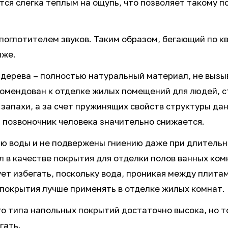
тся слегка теплым на ощупь, что позволяет такому
поглотителем звуков. Таким образом, бегающий по к
иже.
 дерева – полностью натуральный материал, не вызы
комендован к отделке жилых помещений для людей, с
запахи, а за счет пружинящих свойств структуры да
а позвоночник человека значительно снижается.
ию воды и не подвержены гниению даже при длитель
 в качестве покрытия для отделки полов ванных ком
т избегать, поскольку вода, проникая между плитами
 покрытия лучше применять в отделке жилых комнат.
о типа напольных покрытий достаточно высока, но т
гать.