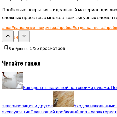
Пробковые покрытия – идеальный материал для диз
сложных проектов с множеством фигурных элемент
#
пол
#
напольные покрытия
#
пробка
#
отделка пола
#
проб
14
1725
просмотров
В избранное
Читайте также
Как сделать наливной пол своими руками. П
теплоизоляция и другое
Уход за напольными
эксплуатации
Плавающий пробковый пол - характерист