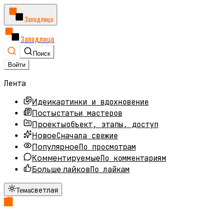
Заподлицо
Заподлицо
Поиск
Войти
Лента
картинки и вдохновение
Идеи
статьи мастеров
Посты
объект, этапы, доступ
Проекты
Сначала свежие
Новое
По просмотрам
Популярное
По комментариям
Комментируемые
По лайкам
Больше лайков
светлая
Тема