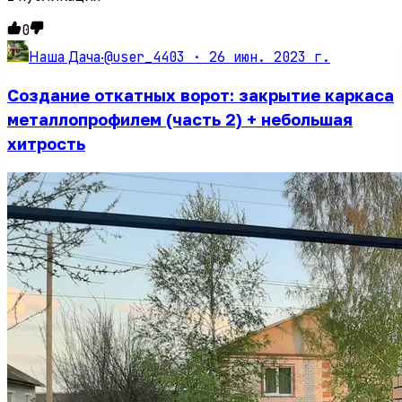
0
@user_4403 ·
26 июн. 2023 г.
Наша Дача
·
Создание откатных ворот: закрытие каркаса
металлопрофилем (часть 2) + небольшая
хитрость