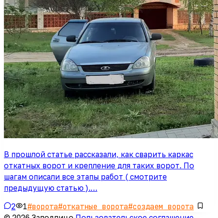
В прошлой статье рассказали, как сварить каркас
откатных ворот и крепление для таких ворот. По
шагам описали все этапы работ ( смотрите
предыдущую статью ).…
2
1
#
ворота
#
откатные ворота
#
создаем ворота
© 2026 Заподлицо
·
Пользовательское соглашение