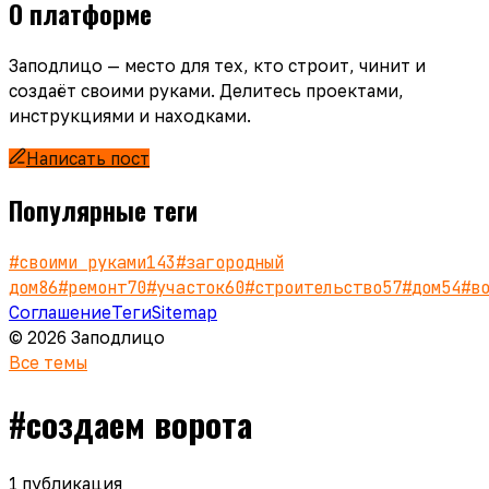
О платформе
Заподлицо — место для тех, кто строит, чинит и
создаёт своими руками. Делитесь проектами,
инструкциями и находками.
Написать пост
Популярные теги
#
своими руками
143
#
загородный
дом
86
#
ремонт
70
#
участок
60
#
строительство
57
#
дом
54
#
в
Соглашение
Теги
Sitemap
© 2026 Заподлицо
Все темы
#
создаем ворота
1
публикация