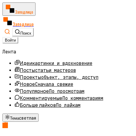
Заподлицо
Заподлицо
Поиск
Войти
Лента
картинки и вдохновение
Идеи
статьи мастеров
Посты
объект, этапы, доступ
Проекты
Сначала свежие
Новое
По просмотрам
Популярное
По комментариям
Комментируемые
По лайкам
Больше лайков
светлая
Тема