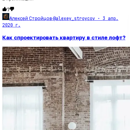
7
@alexey_stroycov ·
3 апр.
Алексей Стройцов
·
2020 г.
Как спроектировать квартиру в стиле лофт?