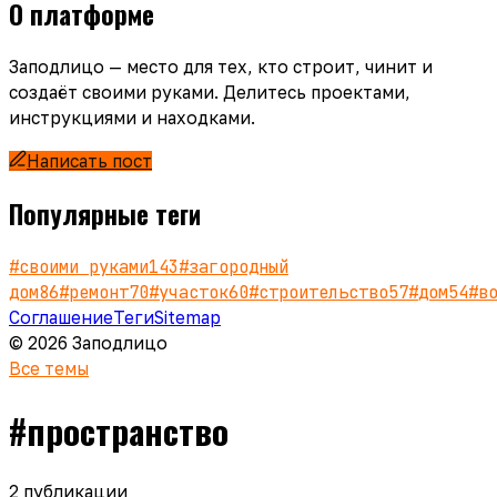
О платформе
Заподлицо — место для тех, кто строит, чинит и
создаёт своими руками. Делитесь проектами,
инструкциями и находками.
Написать пост
Популярные теги
#
своими руками
143
#
загородный
дом
86
#
ремонт
70
#
участок
60
#
строительство
57
#
дом
54
#
в
Соглашение
Теги
Sitemap
© 2026 Заподлицо
Все темы
#
пространство
2
публикации