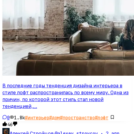
В последние годы тенденция дизайна интерьера в
стиле лофт распространилась по всему миру. Одна из
причин, по которой этот стиль стал новой
тенденцией,…
0
1.8k
#
интерьер
#
дом
#
пространство
#
лофт
46
@alexey_stroycov ·
2 апр.
Алексей Стройцов
·