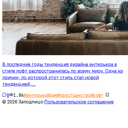
В последние годы тенденция дизайна интерьера в
стиле лофт распространилась по всему миру. Одна из
причин, по которой этот стиль стал новой
тенденцией,…
0
1.8k
#
интерьер
#
дом
#
пространство
#
лофт
© 2026 Заподлицо
·
Пользовательское соглашение