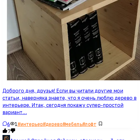
Доброго дня, друзья! Если вы читали другие мои
статьи, наверняка знаете, что я очень люблю дерево в
интерьере. Итак, сегодня покажу супер-простой
вариант…
6
1
#
интерьер
#
дерево
#
мебель
#
лофт
7