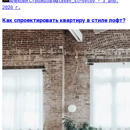
@alexey_stroycov ·
3 апр.
Алексей Стройцов
·
2020 г.
Как спроектировать квартиру в стиле лофт?