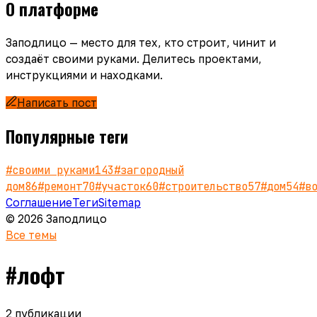
О платформе
Заподлицо — место для тех, кто строит, чинит и
создаёт своими руками. Делитесь проектами,
инструкциями и находками.
Написать пост
Популярные теги
#
своими руками
143
#
загородный
дом
86
#
ремонт
70
#
участок
60
#
строительство
57
#
дом
54
#
в
Соглашение
Теги
Sitemap
© 2026 Заподлицо
Все темы
#
лофт
2
публикации