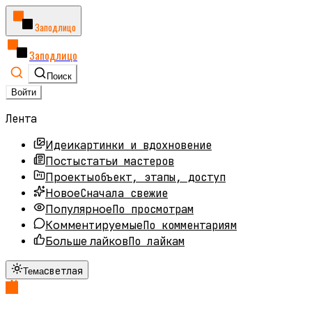
Заподлицо
Заподлицо
Поиск
Войти
Лента
картинки и вдохновение
Идеи
статьи мастеров
Посты
объект, этапы, доступ
Проекты
Сначала свежие
Новое
По просмотрам
Популярное
По комментариям
Комментируемые
По лайкам
Больше лайков
светлая
Тема