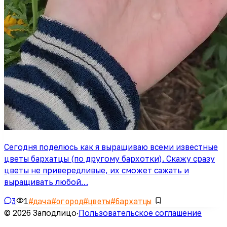
Сегодня поделюсь как я выращиваю всеми известные
цветы бархатцы (по другому бархотки). Скажу сразу
цветы не привередливые, их сможет сажать и
выращивать любой…
3
1
#
дача
#
огород
#
цветы
#
бархатцы
© 2026 Заподлицо
·
Пользовательское соглашение