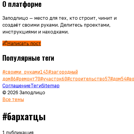
О платформе
Заподлицо — место для тех, кто строит, чинит и
создаёт своими руками. Делитесь проектами,
инструкциями и находками.
Написать пост
Популярные теги
#
своими руками
143
#
загородный
дом
86
#
ремонт
70
#
участок
60
#
строительство
57
#
дом
54
#
в
Соглашение
Теги
Sitemap
© 2026 Заподлицо
Все темы
#
бархатцы
1
публикация