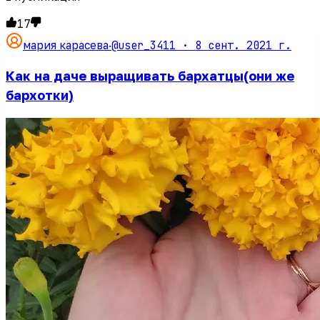
17
@user_3411 ·
8 сент. 2021 г.
мария карасева
·
Как на даче выращивать бархатцы(они же
бархотки)