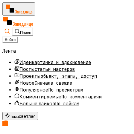
Заподлицо
Заподлицо
Поиск
Войти
Лента
картинки и вдохновение
Идеи
статьи мастеров
Посты
объект, этапы, доступ
Проекты
Сначала свежие
Новое
По просмотрам
Популярное
По комментариям
Комментируемые
По лайкам
Больше лайков
светлая
Тема