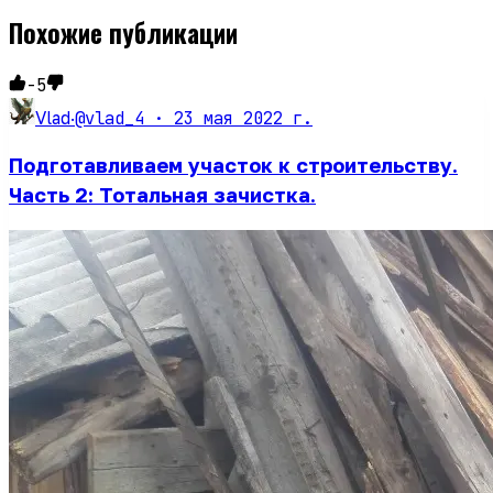
Похожие публикации
-5
@vlad_4 ·
23 мая 2022 г.
Vlad
·
Подготавливаем участок к строительству.
Часть 2: Тотальная зачистка.