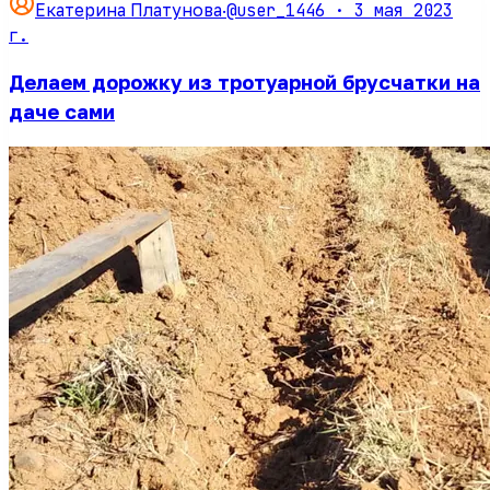
@user_1446 ·
3 мая 2023
Екатерина Платунова
·
г.
Делаем дорожку из тротуарной брусчатки на
даче сами