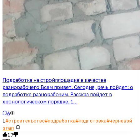
Подработка на стройплощадке в качестве
разнорабочего Всем привет. Сегодня, речь пойдет: о
подработке разнорабочим. Рассказ пойдет в
хронологическом порядке. 1…
6
1
#
строительство
#
подработка
#
подготовка
#
черновой
этап
17