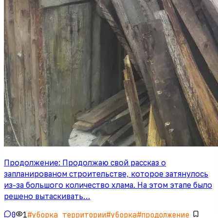
Продолжение: Продолжаю свой рассказ о
запланированом строительстве, которое затянулось
из-за большого количество хлама. На этом этапе было
решено вытаскивать…
0
1
#
уборка территории
#
уборка
#
продолжение