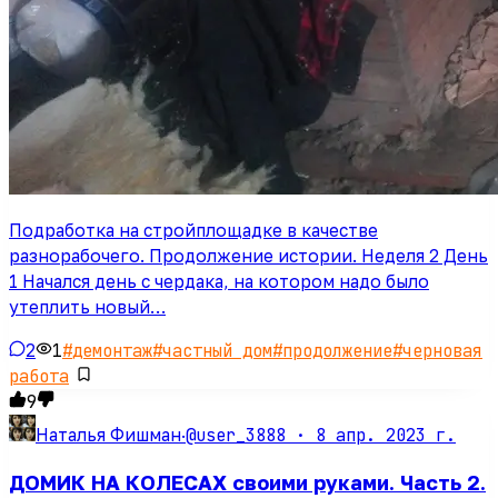
Подработка на стройплощадке в качестве
разнорабочего. Продолжение истории. Неделя 2 День
1 Начался день с чердака, на котором надо было
утеплить новый…
2
1
#
демонтаж
#
частный дом
#
продолжение
#
черновая
работа
9
@user_3888 ·
8 апр. 2023 г.
Наталья Фишман
·
ДОМИК НА КОЛЕСАХ своими руками. Часть 2.