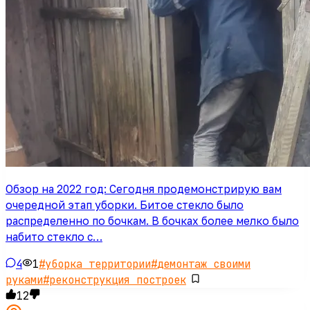
Обзор на 2022 год: Сегодня продемонстрирую вам
очередной этап уборки. Битое стекло было
распределенно по бочкам. В бочках более мелко было
набито стекло с…
4
1
#
уборка территории
#
демонтаж своими
руками
#
реконструкция построек
12