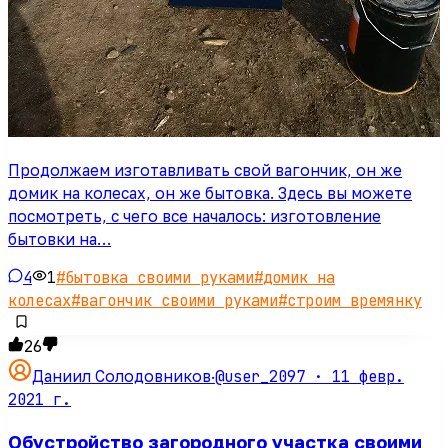
Продолжаем изготавливать свой вагончик, он же
домик на колесах, он же бытовка. Здесь вы можете
посмотреть, с чего все началось: изготовление
бытовки на…
4
1
#
бытовка своими руками
#
домик на
колесах
#
вагончик своими руками
#
строим времянку
26
@user_2097 ·
11 февр.
Даниил Солодовников
·
2021 г.
Обустройство загородного участка своими