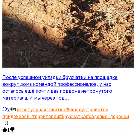
После успешной укладки брусчатки на площадке
вокруг дома командой профессионалов, у нас
осталось ещё почти два поддона нетронутого
материала. И мы через год…
7
1
#
тротуарная плитка
#
Благоустройство
придомовой территории
#
брусчатка
#
садовые дорожки
1