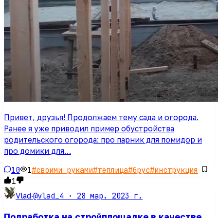
Привет, друзья! Продолжаем тему сада и огорода.
Ранее я уже приводил пример обустройства
родительского огорода: про парник для помидор и
про домики для…
10
1
#
своими руками
#
теплица
#
брус
#
инструкция
1
@vlad_4 ·
28 мар. 2023 г.
Vlad
·
Подработка на стройплощадке в качестве