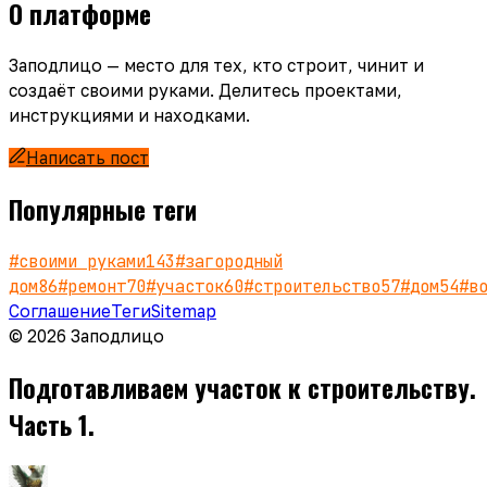
О платформе
Заподлицо — место для тех, кто строит, чинит и
создаёт своими руками. Делитесь проектами,
инструкциями и находками.
Написать пост
Популярные теги
#
своими руками
143
#
загородный
дом
86
#
ремонт
70
#
участок
60
#
строительство
57
#
дом
54
#
в
Соглашение
Теги
Sitemap
© 2026 Заподлицо
Подготавливаем участок к строительству.
Часть 1.