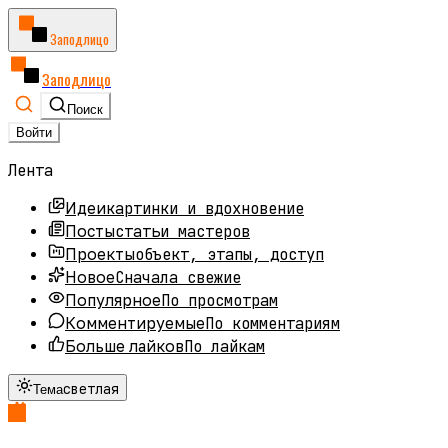
Заподлицо
Заподлицо
Поиск
Войти
Лента
картинки и вдохновение
Идеи
статьи мастеров
Посты
объект, этапы, доступ
Проекты
Сначала свежие
Новое
По просмотрам
Популярное
По комментариям
Комментируемые
По лайкам
Больше лайков
светлая
Тема