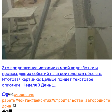
Это продолжение истории о моей подработки и
происходящих событий на строительном объекте.
Итоговая картинка: Дальше пойдет текстовое
описание. Неделя 3 День 1…
0
1
#
черновые
работы
#
монтаж
#
демонтаж
#
строительство загородного
дома
7