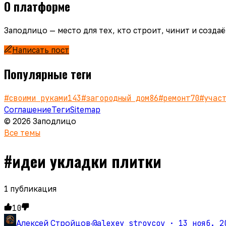
О платформе
Заподлицо — место для тех, кто строит, чинит и созд
Написать пост
Популярные теги
#
своими руками
143
#
загородный дом
86
#
ремонт
70
#
учас
Соглашение
Теги
Sitemap
© 2026 Заподлицо
Все темы
#
идеи укладки плитки
1
публикация
10
@alexey_stroycov ·
13 нояб. 2
Алексей Стройцов
·