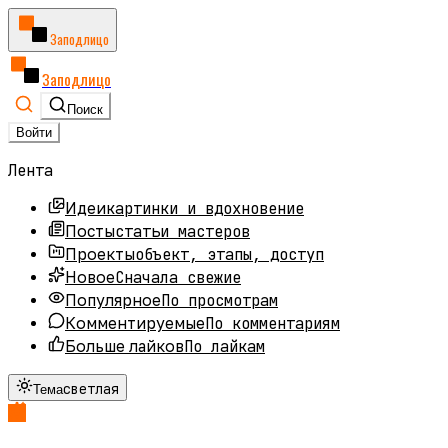
Заподлицо
Заподлицо
Поиск
Войти
Лента
картинки и вдохновение
Идеи
статьи мастеров
Посты
объект, этапы, доступ
Проекты
Сначала свежие
Новое
По просмотрам
Популярное
По комментариям
Комментируемые
По лайкам
Больше лайков
светлая
Тема