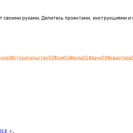
аёт своими руками. Делитесь проектами, инструкциями и
ток
60
#
строительство
57
#
дом
54
#
вода
51
#
дача
50
#
квартира
018 г.