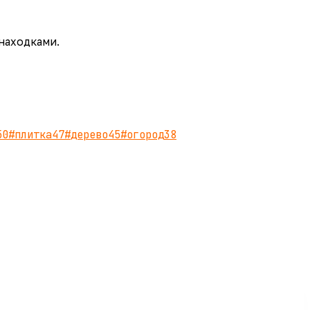
 находками.
50
#
плитка
47
#
дерево
45
#
огород
38