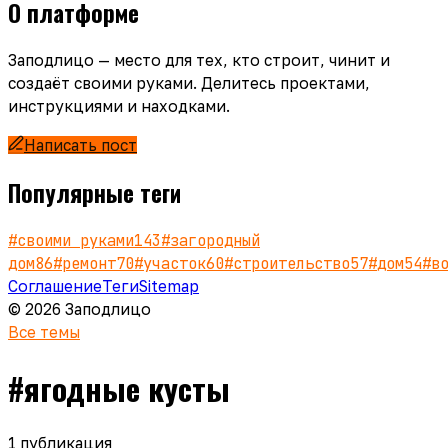
О платформе
Заподлицо — место для тех, кто строит, чинит и
создаёт своими руками. Делитесь проектами,
инструкциями и находками.
Написать пост
Популярные теги
#
своими руками
143
#
загородный
дом
86
#
ремонт
70
#
участок
60
#
строительство
57
#
дом
54
#
в
Соглашение
Теги
Sitemap
© 2026 Заподлицо
Все темы
#
ягодные кусты
1
публикация