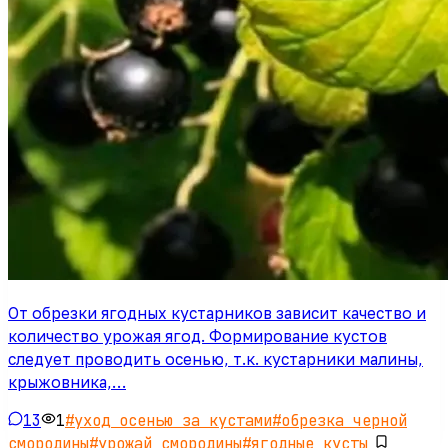
От обрезки ягодных кустарников зависит качество и
количество урожая ягод. Формирование кустов
следует проводить осенью, т.к. кустарники малины,
крыжовника,…
13
1
#
уход осенью за кустами
#
обрезка черной
смородины
#
урожай смородины
#
ягодные кусты